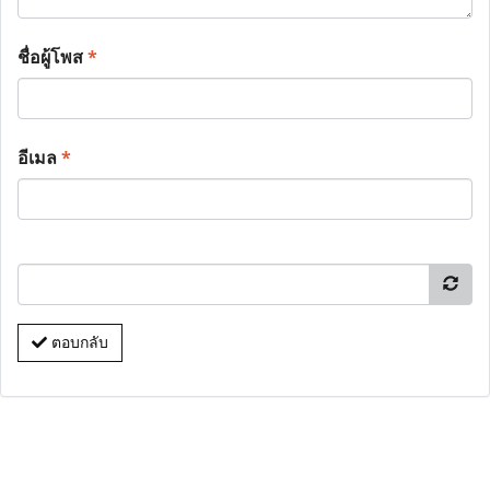
ชื่อผู้โพส
*
อีเมล
*
ตอบกลับ