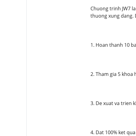
Chuong trinh JW7 l
thuong xung dang. D
1. Hoan thanh 10 ba
2. Tham gia 5 khoa 
3. De xuat va trien
4. Dat 100% ket qua