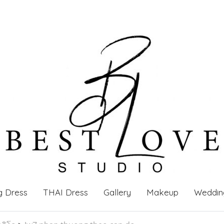
g Dress
THAI Dress
Gallery
Makeup
Weddin