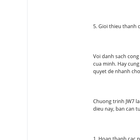
5. Gioi thieu thanh
Voi danh sach cong 
cua minh. Hay cung 
quyet de nhanh cho
Chuong trinh JW7 la
dieu nay, ban can t
1. Hoan thanh cac 