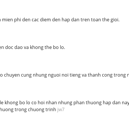
ch mien phi den cac diem den hap dan tren toan the gioi.
ien doc dao va khong the bo lo.
tro chuyen cung nhung nguoi noi tieng va thanh cong trong n
de khong bo lo co hoi nhan nhung phan thuong hap dan nay 
thuong trong chuong trinh
jw7