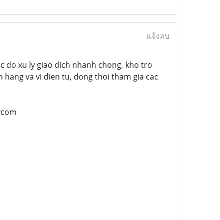
แจ้งลบ
c do xu ly giao dich nhanh chong, kho tro
n hang va vi dien tu, dong thoi tham gia cac
ycom