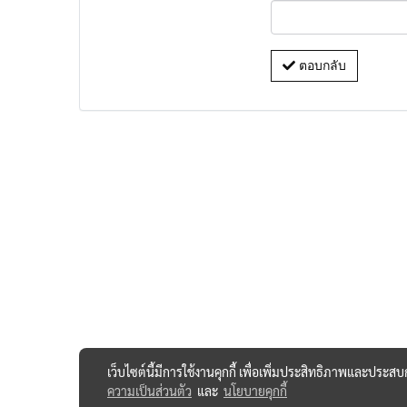
ตอบกลับ
เว็บไซต์นี้มีการใช้งานคุกกี้ เพื่อเพิ่มประสิทธิภาพและประส
ความเป็นส่วนตัว
และ
นโยบายคุกกี้