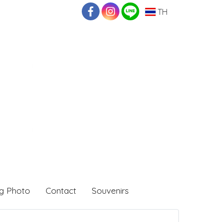
TH
g Photo
Contact
Souvenirs