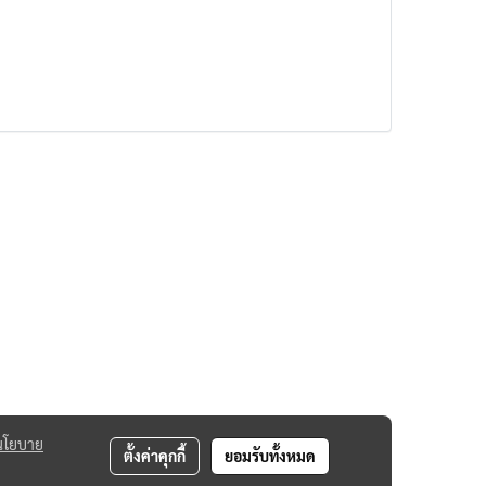
นโยบาย
ตั้งค่าคุกกี้
ยอมรับทั้งหมด