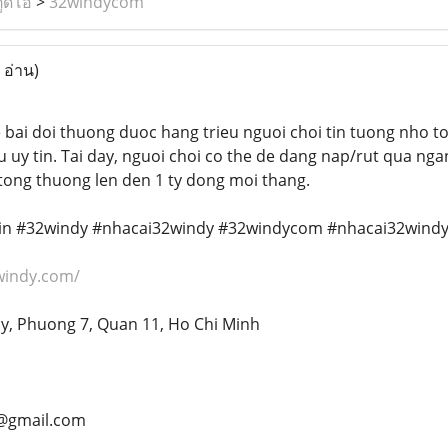
ูดิโอ
>
32windycom
 อ่าน)
bai doi thuong duoc hang trieu nguoi choi tin tuong nho to
u uy tin. Tai day, nguoi choi co the de dang nap/rut qua nga
i tong thuong len den 1 ty dong moi thang.
in #32windy #nhacai32windy #32windycom #nhacai32wind
windy.com/
uy, Phuong 7, Quan 11, Ho Chi Minh
@gmail.com