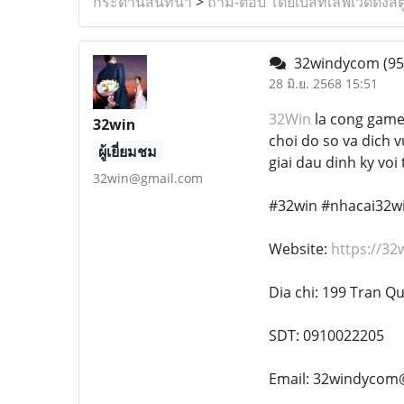
กระดานสนทนา
>
ถาม-ตอบ โดยเบสท์เลิฟเวดดิ้งสต
32windycom
(95
28 มิ.ย. 2568 15:51
32Win
la cong game 
32win
choi do so va dich v
ผู้เยี่ยมชม
giai dau dinh ky vo
32win@gmail.com
#32win #nhacai32w
Website:
https://32
Dia chi: 199 Tran Q
SDT: 0910022205
Email: 32windycom