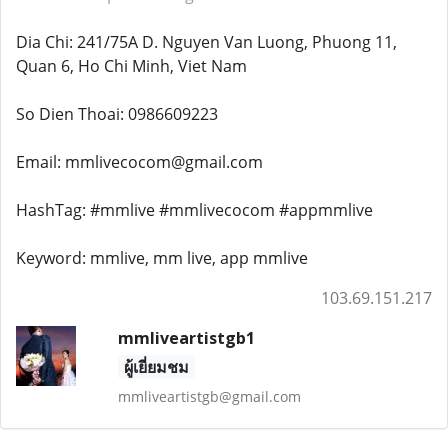
Dia Chi: 241/75A D. Nguyen Van Luong, Phuong 11,
Quan 6, Ho Chi Minh, Viet Nam
So Dien Thoai: 0986609223
Email: mmlivecocom@gmail.com
HashTag: #mmlive #mmlivecocom #appmmlive
Keyword: mmlive, mm live, app mmlive
103.69.151.217
mmliveartistgb1
ผู้เยี่ยมชม
mmliveartistgb@gmail.com