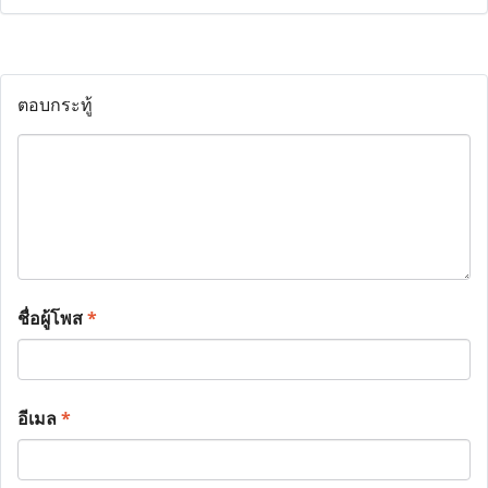
ตอบกระทู้
ชื่อผู้โพส
*
อีเมล
*