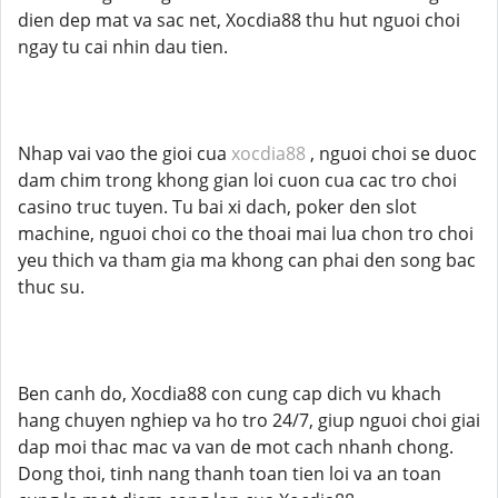
dien dep mat va sac net, Xocdia88 thu hut nguoi choi
ngay tu cai nhin dau tien.
Nhap vai vao the gioi cua
xocdia88
, nguoi choi se duoc
dam chim trong khong gian loi cuon cua cac tro choi
casino truc tuyen. Tu bai xi dach, poker den slot
machine, nguoi choi co the thoai mai lua chon tro choi
yeu thich va tham gia ma khong can phai den song bac
thuc su.
Ben canh do, Xocdia88 con cung cap dich vu khach
hang chuyen nghiep va ho tro 24/7, giup nguoi choi giai
dap moi thac mac va van de mot cach nhanh chong.
Dong thoi, tinh nang thanh toan tien loi va an toan