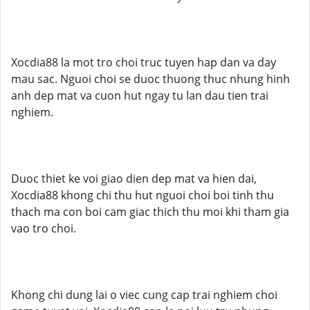
Xocdia88 la mot tro choi truc tuyen hap dan va day
mau sac. Nguoi choi se duoc thuong thuc nhung hinh
anh dep mat va cuon hut ngay tu lan dau tien trai
nghiem.
Duoc thiet ke voi giao dien dep mat va hien dai,
Xocdia88 khong chi thu hut nguoi choi boi tinh thu
thach ma con boi cam giac thich thu moi khi tham gia
vao tro choi.
Khong chi dung lai o viec cung cap trai nghiem choi