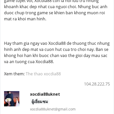
game tuyet voi, Xocdia88 con la noi luu tru nhung
khoanh khac dep nhat cua nguoi choi. Nhung buc anh
duoc chup trong game se khien ban khong muon roi
mat ra khoi man hinh.
Hay tham gia ngay vao Xocdia88 de thuong thuc nhung
hinh anh dep mat va cuon hut cua tro choi nay. Ban se
khong hoi han khi buoc chan vao the gioi day mau sac
va an tuong cua Xocdia88.
Xem them:
The thao xocdia88
104.28.222.75
xocdia88uknet
ผู้เยี่ยมชม
xocdia88uknet@gmail.com