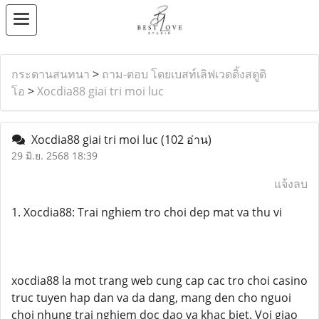
กระดานสนทนา
>
ถาม-ตอบ โดยเบสท์เลิฟเวดดิ้งสตูดิ
โอ
>
Xocdia88 giai tri moi luc
Xocdia88 giai tri moi luc
(102 อ่าน)
29 มิ.ย. 2568 18:39
แจ้งลบ
1. Xocdia88: Trai nghiem tro choi dep mat va thu vi
xocdia88 la mot trang web cung cap cac tro choi casino
truc tuyen hap dan va da dang, mang den cho nguoi
choi nhung trai nghiem doc dao va khac biet. Voi giao