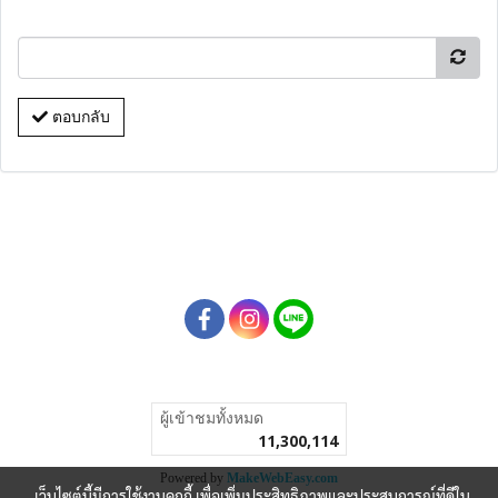
ตอบกลับ
ผู้เข้าชมทั้งหมด
11,300,114
Powered by
MakeWebEasy.com
เว็บไซต์นี้มีการใช้งานคุกกี้ เพื่อเพิ่มประสิทธิภาพและประสบการณ์ที่ดีใน