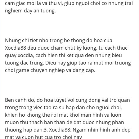
cam giac moi la va thu vi, giup nguoi choi co nhung trai
nghiem day an tuong.
Nhung chi tiet nho trong he thong do hoa cua
Xocdia88 deu duoc cham chut ky luong, tu cach thuc
quay xocdia, cach hien thi ket qua den nhung bieu
tuong dac trung. Dieu nay giup tao ra mot moi truong
choi game chuyen nghiep va dang cap.
Ben canh do, do hoa tuyet voi cung dong vai tro quan
trong trong viec tao ra su hap dan cho nguoi choi,
khien ho khong the roi mat khoi man hinh va luon
muon thu thach ban than de dat duoc nhung phan
thuong hap dan.3. Xocdia88: Ngam nhin hinh anh dep
mat va cuon hut cua tro choi nay