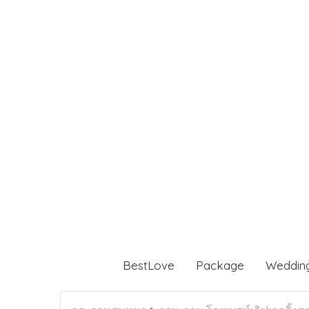
BestLove
Package
Weddin