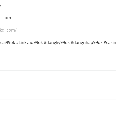
5
dl.com
okdl.com/
acai99ok #Linkvao99ok #dangky99ok #dangnhap99ok #casi