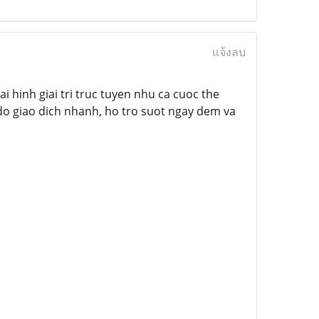
แจ้งลบ
i hinh giai tri truc tuyen nhu ca cuoc the
c do giao dich nhanh, ho tro suot ngay dem va