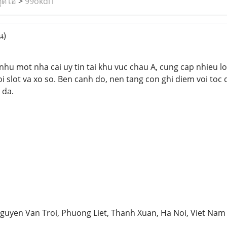
ูดิโอ
>
99okdl1
น)
nhu mot nha cai uy tin tai khu vuc chau A, cung cap nhieu loa
oi slot va xo so. Ben canh do, nen tang con ghi diem voi to
 da.
Nguyen Van Troi, Phuong Liet, Thanh Xuan, Ha Noi, Viet Nam