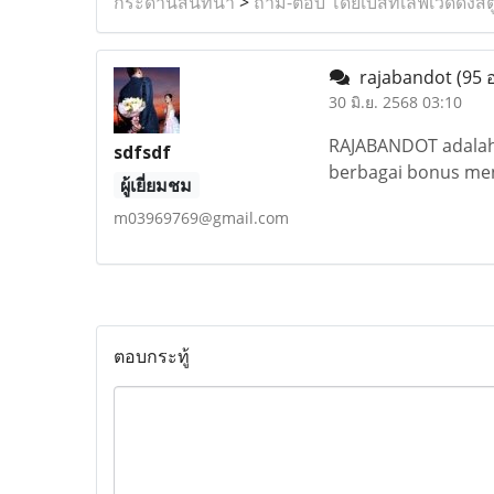
กระดานสนทนา
>
ถาม-ตอบ โดยเบสท์เลิฟเวดดิ้งสต
rajabandot
(95 
30 มิ.ย. 2568 03:10
RAJABANDOT adalah 
sdfsdf
berbagai bonus men
ผู้เยี่ยมชม
m03969769@gmail.com
ตอบกระทู้