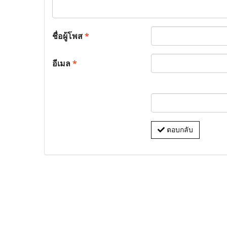
ชื่อผู้โพส
*
อีเมล
*
ตอบกลับ