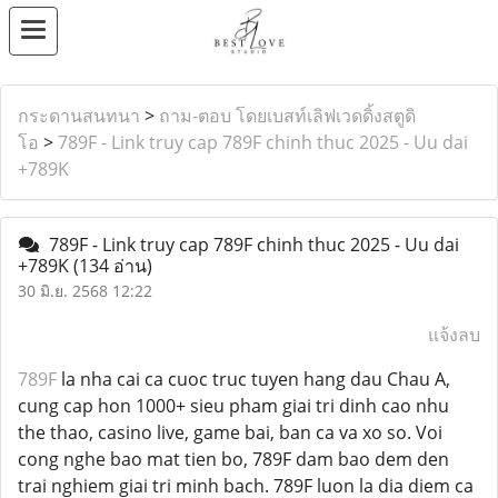
กระดานสนทนา
>
ถาม-ตอบ โดยเบสท์เลิฟเวดดิ้งสตูดิ
โอ
>
789F - Link truy cap 789F chinh thuc 2025 - Uu dai
+789K
789F - Link truy cap 789F chinh thuc 2025 - Uu dai
+789K
(134 อ่าน)
30 มิ.ย. 2568 12:22
แจ้งลบ
789F
la nha cai ca cuoc truc tuyen hang dau Chau A,
cung cap hon 1000+ sieu pham giai tri dinh cao nhu
the thao, casino live, game bai, ban ca va xo so. Voi
cong nghe bao mat tien bo, 789F dam bao dem den
trai nghiem giai tri minh bach. 789F luon la dia diem ca