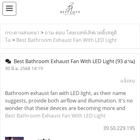
กระดานสนทนา
>
ถาม-ตอบ โดยเบสท์เลิฟเวดดิ้งสตูดิ
โอ
>
Best Bathroom Exhaust Fan With LED Light
Best Bathroom Exhaust Fan With LED Light
(93 อ่าน)
30 มิ.ย. 2568 14:19
แจ้งลบ
Bathroom exhaust fan with LED light, as their name
suggests, provide both airflow and illumination. It's no
wonder that these devices are becoming more and
Best Bathroom Exhaust Fan With LED Light
39.50.229.195