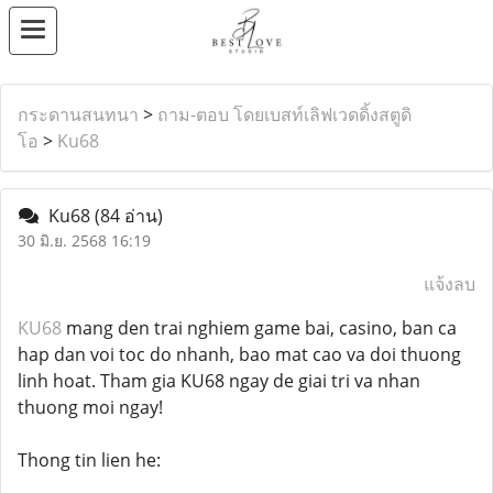
กระดานสนทนา
>
ถาม-ตอบ โดยเบสท์เลิฟเวดดิ้งสตูดิ
โอ
>
Ku68
Ku68
(84 อ่าน)
30 มิ.ย. 2568 16:19
แจ้งลบ
KU68
mang den trai nghiem game bai, casino, ban ca
hap dan voi toc do nhanh, bao mat cao va doi thuong
linh hoat. Tham gia KU68 ngay de giai tri va nhan
thuong moi ngay!
Thong tin lien he: