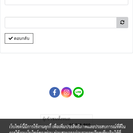
ตอบกลับ
ผู้เข้าชมทั้งหมด
11,215,860
เว็บไซต์นี้มีการใช้งานคุกกี้ เพื่อเพิ่มประสิทธิภาพและประสบการณ์ที่ดีใน
การใช้งานเว็บไซต์ของท่าน ท่านสามารถอ่านรายละเอียดเพิ่มเติมได้ที่