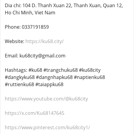
Dia chi: 104 D. Thanh Xuan 22, Thanh Xuan, Quan 12,
Ho Chi Minh, Viet Nam
Phone: 0337191859
Website:
https://ku68.city/
Email: ku68city@gmail.com
Hashtags: #ku68 #trangchuku68 #ku68city
#dangkyku68 #dangnhapku68 #naptienku68
#ruttienku68 #taiappku68
https://www.youtube.com/@ku68city
https://x.com/Ku68147645
https://www.pinterest.com/ku68city1/