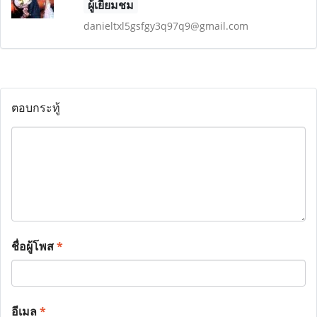
ผู้เยี่ยมชม
danieltxl5gsfgy3q97q9@gmail.com
ตอบกระทู้
ชื่อผู้โพส
*
อีเมล
*