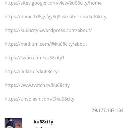
https://sites.google.com/view/ku68city/home
https://danieltxl5gsfgy3q9.wixsite.com/ku68city
https://ku68city5.wordpress.com/about/
https://medium.com/@ku68city/about
https://issuu.com/ku68city1
https://linktr.ee/ku68city1
https://www.twitch.tv/ku68city
https://unsplash.com/@ku68city
79.127.187.134
ku68city