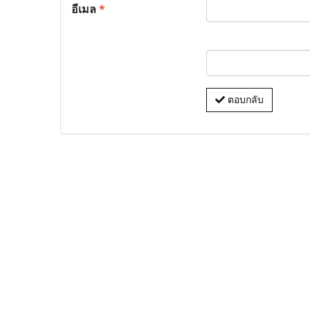
อีเมล
*
ตอบกลับ