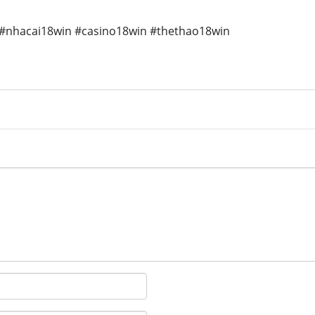
 #nhacai18win #casino18win #thethao18win