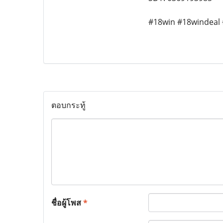
#18win #18windeal
ตอบกระทู้
ชื่อผู้โพส
*