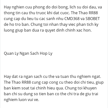
Hay nghien cuu phong do doi bong, lich su doi dau, va
thong tin cau thu truoc khi dat cuoc. The Thao RR88
cung cap du lieu tu cac sanh nhu CMD368 va SBOBET
de ho tro ban. Chung toi nhan thay viec phan tich ky
luong giup ban dua ra quyet dinh chinh xac hon.
Quan Ly Ngan Sach Hop Ly
Hay dat ra ngan sach cu the va tuan thu nghiem ngat.
The Thao RR88 cung cap cong cu theo doi chi tieu, giup
ban kiem soat tai chinh hieu qua. Chung toi khuyen
ban chi su dung so tien ban co the chi tra de giu trai
nghiem luon vui ve.