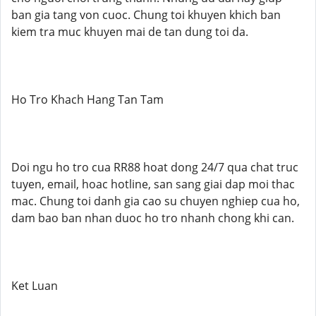
ban gia tang von cuoc. Chung toi khuyen khich ban
kiem tra muc khuyen mai de tan dung toi da.
Ho Tro Khach Hang Tan Tam
Doi ngu ho tro cua RR88 hoat dong 24/7 qua chat truc
tuyen, email, hoac hotline, san sang giai dap moi thac
mac. Chung toi danh gia cao su chuyen nghiep cua ho,
dam bao ban nhan duoc ho tro nhanh chong khi can.
Ket Luan