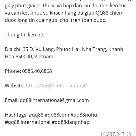
giay phut giai tri thu vi va hap dan. Su doi moi lien tuc
va cam ket phuc vu khach hang da giup QQ88 chiem
duoc long tin cua nguoi choi tren toan quoc.
Thong tin lien he:
Dia chi: 35 D. Vu Lang, Phuoc Hai, Nha Trang, Khanh
Hoa 650000, Vietnam
Phone: 0585.40.6868
Website:
https://qq88.international/
Email: qq88international@gmail.com
Hashtags: #qq88 #qq88com #qq88nohu
#qq88.international #qq88dangnhap
14.237.247.19