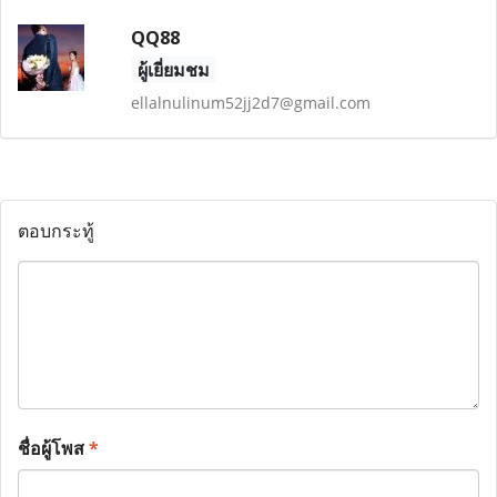
QQ88
ผู้เยี่ยมชม
ellalnulinum52jj2d7@gmail.com
ตอบกระทู้
ชื่อผู้โพส
*