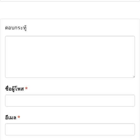
ตอบกระทู้
ชื่อผู้โพส
*
อีเมล
*