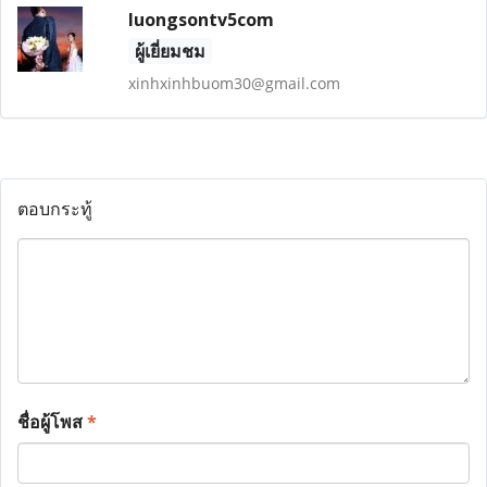
luongsontv5com
ผู้เยี่ยมชม
xinhxinhbuom30@gmail.com
ตอบกระทู้
ชื่อผู้โพส
*