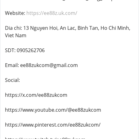
Website:
https://ee88z.uk.com/
Dia chi: 13 Nguyen Hoi, An Lac, Binh Tan, Ho Chi Minh,
Viet Nam
SDT: 0905262706
Email: ee88zukcom@gmail.com
Social:
https://x.com/ee88zukcom
https://www.youtube.com/@ee88zukcom
https://www.pinterest.com/ee88zukcom/