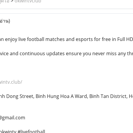
ูดิโอ
>
okwintvclub
อ่าน)
 enjoy live football matches and esports for free in Full HD
rvice and continuous updates ensure you never miss any thr
wintv.club/
nh Dong Street, Binh Hung Hoa A Ward, Binh Tan District, H
b@gmail.com
kwintv #livefootball