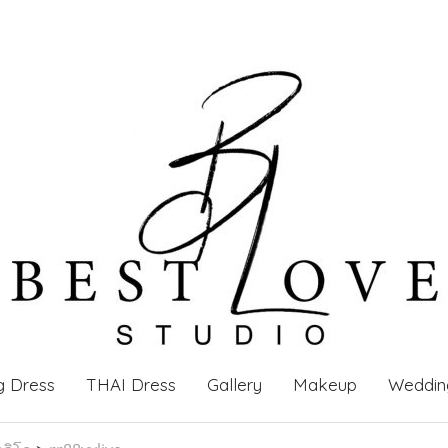
g Dress
THAI Dress
Gallery
Makeup
Weddin