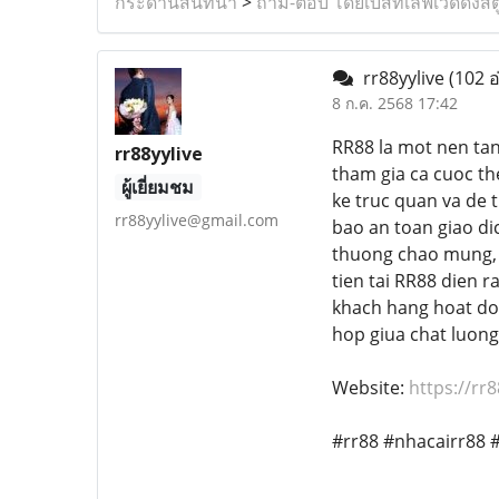
กระดานสนทนา
>
ถาม-ตอบ โดยเบสท์เลิฟเวดดิ้งสต
rr88yylive
(102 อ
8 ก.ค. 2568 17:42
RR88 la mot nen tan
rr88yylive
tham gia ca cuoc the
ผู้เยี่ยมชม
ke truc quan va de 
rr88yylive@gmail.com
bao an toan giao di
thuong chao mung, h
tien tai RR88 dien 
khach hang hoat don
hop giua chat luong
Website:
https://rr8
#rr88 #nhacairr88 #