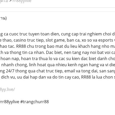
ูดิโอ
>
rr88yylive
่าน)
g ca cuoc truc tuyen toan dien, cung cap trai nghiem choi 
 thao, casino truc tiep, slot game, ban ca, xo so va esports 
thao tac. RR88 chu trong bao mat du lieu khach hang nho m
ch va thong tin ca nhan. Dac biet, nen tang nay noi bat vo
oan nap, hoan tra thua lo va cac su kien dac biet danh cho
ra nhanh chong, linh hoat qua nhieu kenh ngan hang va vi d
g 24/7 thong qua chat truc tiep, email va tong dai, san sang
 dich vu, uu dai hap dan va do tin cay cao, RR88 la lua chon
8yy.live/
rr88yylive #trangchurr88