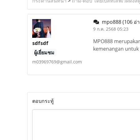
กระดานสนทนา
>
ถาม-ตอบ โดยเบสท์เลิฟเวดดิ้งสต
mpo888
(106 อ่
9 ก.ค. 2568 05:23
MPO888 merupakan 
sdfsdf
kemenangan untuk
ผู้เยี่ยมชม
m03969769@gmail.com
ตอบกระทู้