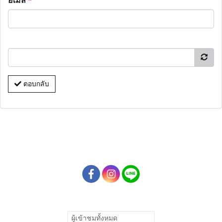
อีเมล
*
ตอบกลับ
ผู้เข้าชมวันนี้
12,522