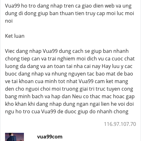
Vua99 ho tro dang nhap tren ca giao dien web va ung
dung di dong giup ban thuan tien truy cap moi luc moi
noi
Ket luan
Viec dang nhap Vua99 dung cach se giup ban nhanh
chong tiep can va trai nghiem moi dich vu ca cuoc chat
luong da dang va an toan tai nha cai nay Hay luu y cac
buoc dang nhap va nhung nguyen tac bao mat de bao
ve tai khoan cua minh tot nhat Vua99 cam ket mang
den cho nguoi choi moi truong giai tri truc tuyen cong
bang minh bach va hap dan Neu co thac mac hoac gap
kho khan khi dang nhap dung ngan ngai lien he voi doi
ngu ho tro cua Vua99 de duoc giup do nhanh chong
116.97.107.70
vua99com