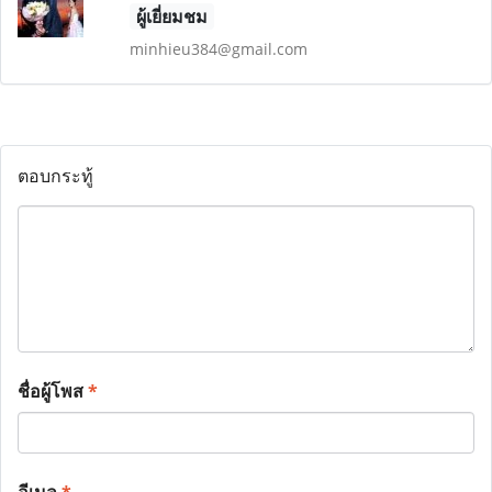
ผู้เยี่ยมชม
minhieu384@gmail.com
ตอบกระทู้
ชื่อผู้โพส
*