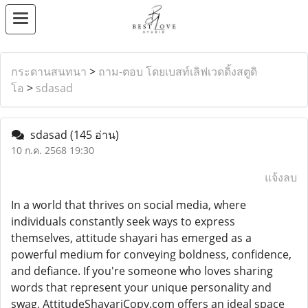
กระดานสนทนา
>
ถาม-ตอบ โดยเบสท์เลิฟเวดดิ้งสตูดิ
โอ
>
sdasad
sdasad
(145 อ่าน)
10 ก.ค. 2568 19:30
แจ้งลบ
In a world that thrives on social media, where
individuals constantly seek ways to express
themselves, attitude shayari has emerged as a
powerful medium for conveying boldness, confidence,
and defiance. If you're someone who loves sharing
words that represent your unique personality and
swag, AttitudeShayariCopy.com offers an ideal space