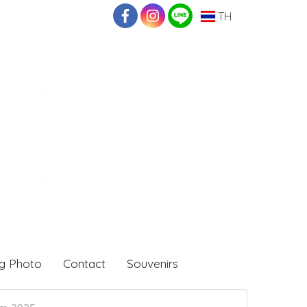
TH
g Photo
Contact
Souvenirs