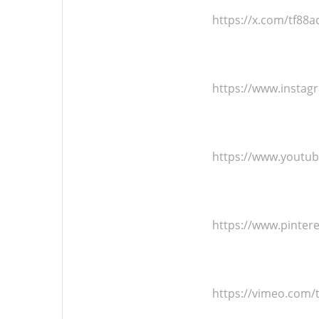
https://x.com/tf88
https://www.instag
https://www.youtu
https://www.pinter
https://vimeo.com/