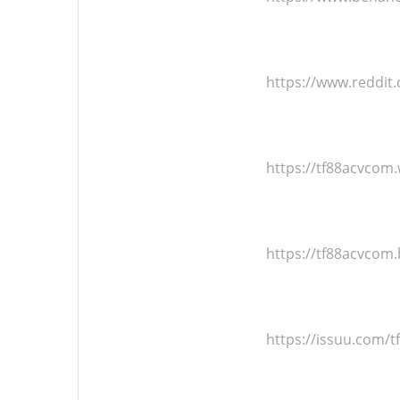
https://www.reddit
https://tf88acvcom
https://tf88acvco
https://issuu.com/