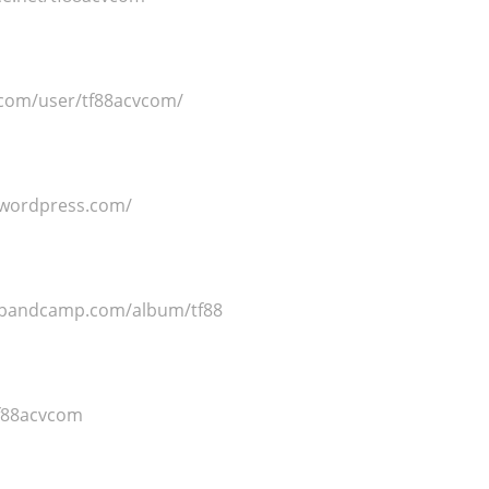
.com/user/tf88acvcom/
.wordpress.com/
m.bandcamp.com/album/tf88
tf88acvcom