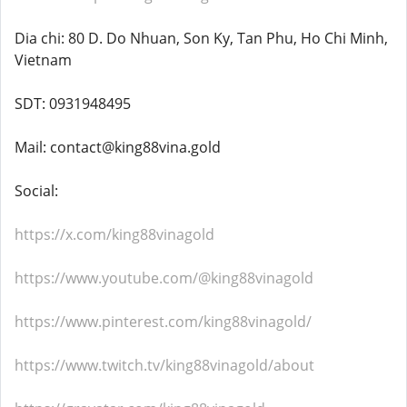
Dia chi: 80 D. Do Nhuan, Son Ky, Tan Phu, Ho Chi Minh,
Vietnam
SDT: 0931948495
Mail: contact@king88vina.gold
Social:
https://x.com/king88vinagold
https://www.youtube.com/@king88vinagold
https://www.pinterest.com/king88vinagold/
https://www.twitch.tv/king88vinagold/about