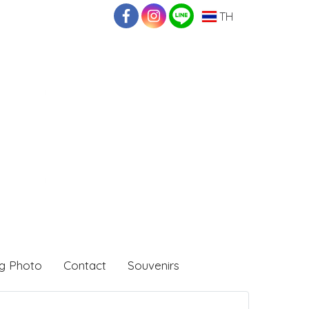
TH
g Photo
Contact
Souvenirs