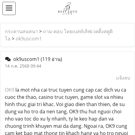
กระดานสนทนา
>
ถาม-ตอบ โดยเบสท์เลิฟเวดดิ้งสตูดิ
โอ
>
ok9uscom1
ok9uscom1
(119 อ่าน)
14 ก.ค. 2568 09:44
แจ้งลบ
OK9
la mot nha cai truc tuyen cung cap cac dich vu ca
cuoc the thao, casino truc tuyen, game slot va nhieu
hinh thuc giai tri khac. Voi giao dien than thien, de su
dung va ho tro da nen tang, OK9 thu hut nguoi choi
nho vao toc do xu ly nhanh, ty le keo hap dan va
chuong trinh khuyen mai da dang. Ngoai ra, OK9 cung
cam ket bao mat thong tin khach hang va ho tro nguoi