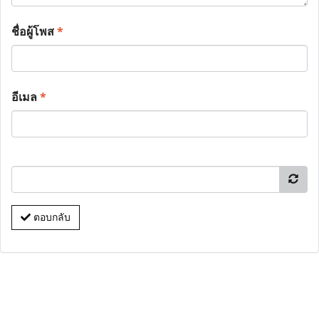
ชื่อผู้โพส
*
อีเมล
*
ตอบกลับ