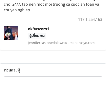
choi 24/7, tao nen mot moi truong ca cuoc an toan va
chuyen nghiep.
117.1.254.163
ok9uscom1
ผู้เยี่ยมชม
jennifercastanedalawn@umeharasyo.com
ตอบกระทู้