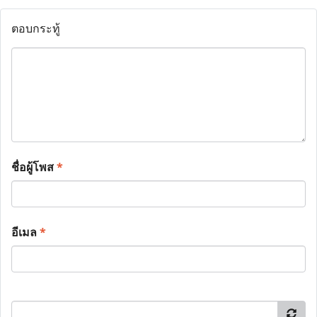
ตอบกระทู้
ชื่อผู้โพส
*
อีเมล
*