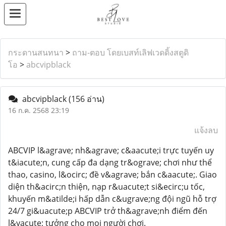
กระดานสนทนา
>
ถาม-ตอบ โดยเบสท์เลิฟเวดดิ้งสตูดิ
โอ
>
abcvipblack
abcvipblack
(156 อ่าน)
16 ก.ค. 2568 23:19
แจ้งลบ
ABCVIP l&agrave; nh&agrave; c&aacute;i trực tuyến uy
t&iacute;n, cung cấp đa dạng tr&ograve; chơi như thể
thao, casino, l&ocirc; đề v&agrave; bắn c&aacute;. Giao
diện th&acirc;n thiện, nạp r&uacute;t si&ecirc;u tốc,
khuyến m&atilde;i hấp dẫn c&ugrave;ng đội ngũ hỗ trợ
24/7 gi&uacute;p ABCVIP trở th&agrave;nh điểm đến
l&yacute; tưởng cho mọi người chơi.