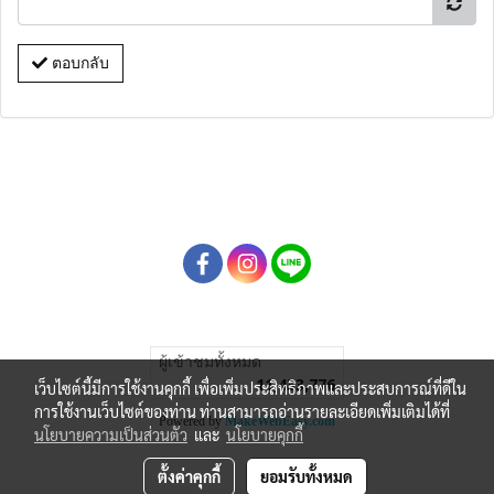
ตอบกลับ
ผู้เข้าชมทั้งหมด
11,433,776
เว็บไซต์นี้มีการใช้งานคุกกี้ เพื่อเพิ่มประสิทธิภาพและประสบการณ์ที่ดีใน
การใช้งานเว็บไซต์ของท่าน ท่านสามารถอ่านรายละเอียดเพิ่มเติมได้ที่
Powered by
MakeWebEasy.com
นโยบายความเป็นส่วนตัว
และ
นโยบายคุกกี้
ตั้งค่าคุกกี้
ยอมรับทั้งหมด