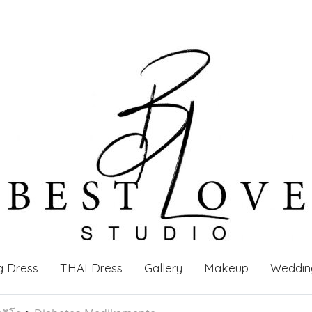
g Dress
THAI Dress
Gallery
Makeup
Weddin