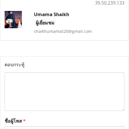
39.50.239.133
Umama Shaikh
ผู้เยี่ยมชม
shaikhumama520@gmail.com
ตอบกระทู้
ชื่อผู้โพส
*