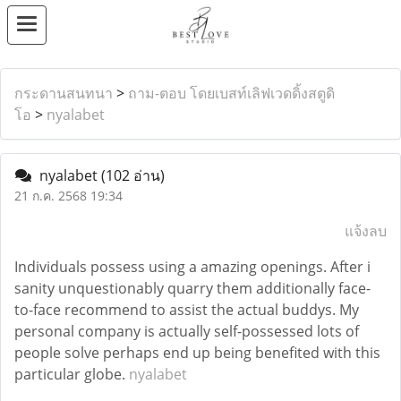
กระดานสนทนา
>
ถาม-ตอบ โดยเบสท์เลิฟเวดดิ้งสตูดิ
โอ
>
nyalabet
nyalabet
(102 อ่าน)
21 ก.ค. 2568 19:34
แจ้งลบ
Individuals possess using a amazing openings. After i
sanity unquestionably quarry them additionally face-
to-face recommend to assist the actual buddys. My
personal company is actually self-possessed lots of
people solve perhaps end up being benefited with this
particular globe.
nyalabet