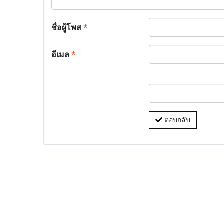
ชื่อผู้โพส
*
อีเมล
*
ตอบกลับ