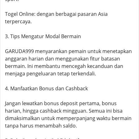
Togel Online: dengan berbagai pasaran Asia
terpercaya.
3. Tips Mengatur Modal Bermain
GARUDA999 menyarankan pemain untuk menetapkan
anggaran harian dan menggunakan fitur batasan
bermain. Ini membantu mencegah kecanduan dan
menjaga pengeluaran tetap terkendali.
4. Manfaatkan Bonus dan Cashback
Jangan lewatkan bonus deposit pertama, bonus
harian, hingga cashback mingguan. Semua ini bisa
dimaksimalkan untuk memperpanjang waktu bermain
tanpa harus menambah saldo.