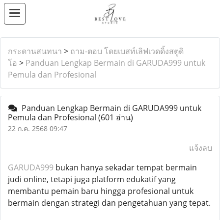
กระดานสนทนา
>
ถาม-ตอบ โดยเบสท์เลิฟเวดดิ้งสตูดิ
โอ
>
Panduan Lengkap Bermain di GARUDA999 untuk
Pemula dan Profesional
Panduan Lengkap Bermain di GARUDA999 untuk
Pemula dan Profesional
(601 อ่าน)
22 ก.ค. 2568 09:47
แจ้งลบ
GARUDA999
bukan hanya sekadar tempat bermain
judi online, tetapi juga platform edukatif yang
membantu pemain baru hingga profesional untuk
bermain dengan strategi dan pengetahuan yang tepat.