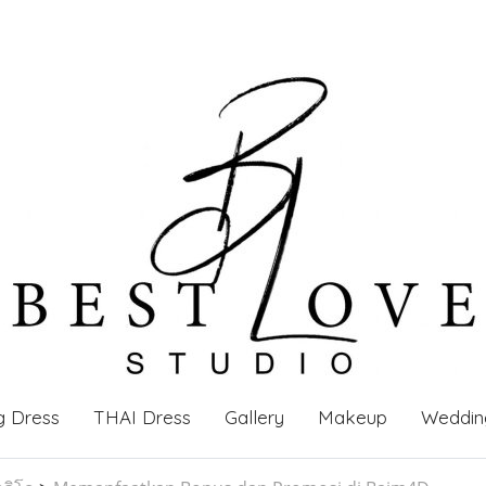
g Dress
THAI Dress
Gallery
Makeup
Weddin