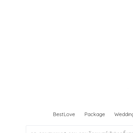
BestLove
Package
Weddin