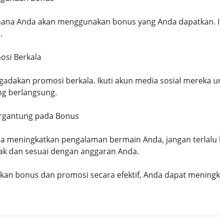
ana Anda akan menggunakan bonus yang Anda dapatkan. I
.
osi Berkala
adakan promosi berkala. Ikuti akun media sosial mereka 
g berlangsung.
Bergantung pada Bonus
a meningkatkan pengalaman bermain Anda, jangan terlalu 
ak dan sesuai dengan anggaran Anda.
n bonus dan promosi secara efektif, Anda dapat meningk