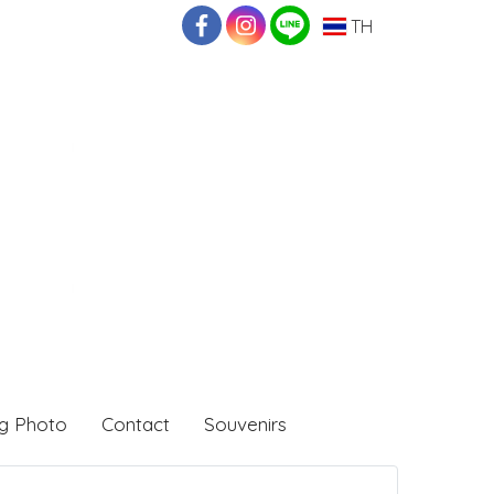
TH
g Photo
Contact
Souvenirs