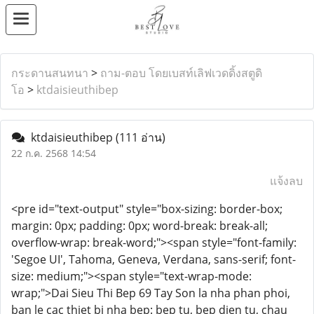
กระดานสนทนา
>
ถาม-ตอบ โดยเบสท์เลิฟเวดดิ้งสตูดิ
โอ
>
ktdaisieuthibep
ktdaisieuthibep
(111 อ่าน)
22 ก.ค. 2568 14:54
แจ้งลบ
<pre id="text-output" style="box-sizing: border-box;
margin: 0px; padding: 0px; word-break: break-all;
overflow-wrap: break-word;"><span style="font-family:
'Segoe UI', Tahoma, Geneva, Verdana, sans-serif; font-
size: medium;"><span style="text-wrap-mode:
wrap;">Dai Sieu Thi Bep 69 Tay Son la nha phan phoi,
ban le cac thiet bi nha bep: bep tu, bep dien tu, chau