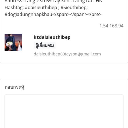
Address: Tang 2 so 69 Tay Son - Dong Da - HN
Hashtag: #daisieuthibep ; #Sieuthibep;
#dogiadungnhapkhau</span></span></pre>
1.54.168.94
ktdaisieuthibep
ผู้เยี่ยมชม
daisieuthibep69tayson@gmail.com
ตอบกระทู้