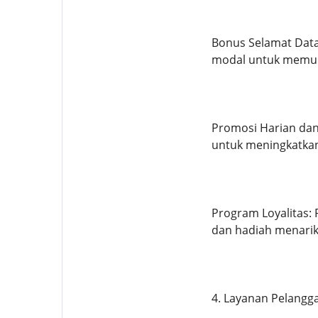
Bonus Selamat Dat
modal untuk memul
Promosi Harian dan
untuk meningkatka
Program Loyalitas:
dan hadiah menarik
4. Layanan Pelangg