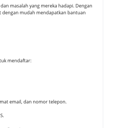
 dan masalah yang mereka hadapi. Dengan
dapat dengan mudah mendapatkan bantuan
tuk mendaftar:
lamat email, dan nomor telepon.
S.