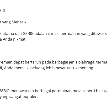
BIG
n yang Menarik
ik utama dari 88BIG adalah variasi permainan yang ditawark
a Anda nikmati:
emain dapat bertaruh pada berbagai jenis olahraga, termas
f, Anda memiliki peluang lebih besar untuk menang.
88BIG menawarkan berbagai permainan meja seperti blackjac
 yang sangat populer.