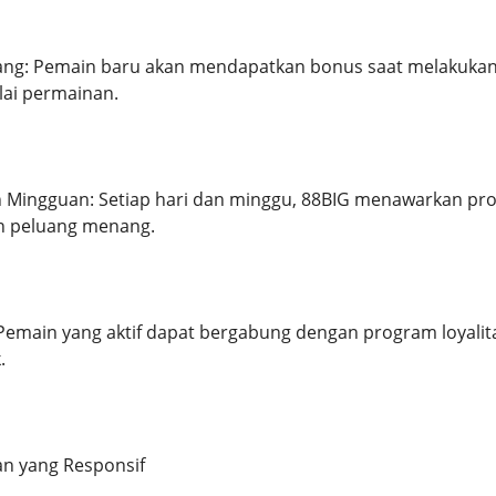
ang: Pemain baru akan mendapatkan bonus saat melakuka
ai permainan.
 Mingguan: Setiap hari dan minggu, 88BIG menawarkan pr
n peluang menang.
 Pemain yang aktif dapat bergabung dengan program loyali
.
an yang Responsif