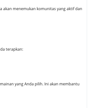
a akan menemukan komunitas yang aktif dan
nda terapkan:
mainan yang Anda pilih. Ini akan membantu