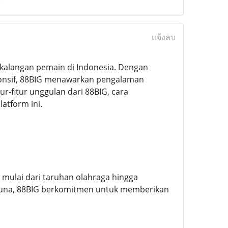
e
แจ้งลบ
 kalangan pemain di Indonesia. Dengan
ponsif, 88BIG menawarkan pengalaman
ur-fitur unggulan dari 88BIG, cara
atform ini.
 mulai dari taruhan olahraga hingga
guna, 88BIG berkomitmen untuk memberikan