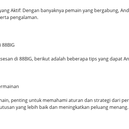
ang Aktif: Dengan banyaknya pemain yang bergabung, And
serta pengalaman.
i 88BIG
esan di 88BIG, berikut adalah beberapa tips yang dapat A
Permainan
ain, penting untuk memahami aturan dan strategi dari per
tusan yang lebih baik dan meningkatkan peluang menang.