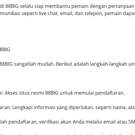
di 88BIG selalu siap membantu pemain dengan pertanyaan
omunikasi seperti live chat, email, dan telepon, pemain 
88BIG
8BIG sangatlah mudah. Berikut adalah langkah-langkah un
i: Akses situs resmi 88BIG untuk memulai pendaftaran.
taran: Lengkapi informasi yang diperlukan, seperti nama, a
elah pendaftaran, verifikasi akun Anda melalui email atau SM