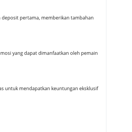
n deposit pertama, memberikan tambahan
omosi yang dapat dimanfaatkan oleh pemain
tas untuk mendapatkan keuntungan eksklusif