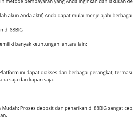
ilih metode pembayaran yang Anda inginkan dan lakukan de
lah akun Anda aktif, Anda dapat mulai menjelajahi berbaga
n di 88BIG
miliki banyak keuntungan, antara lain:
latform ini dapat diakses dari berbagai perangkat, term
na saja dan kapan saja.
n Mudah: Proses deposit dan penarikan di 88BIG sangat c
an.