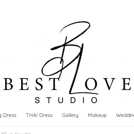
g Dress
THAI Dress
Gallery
Makeup
Weddin