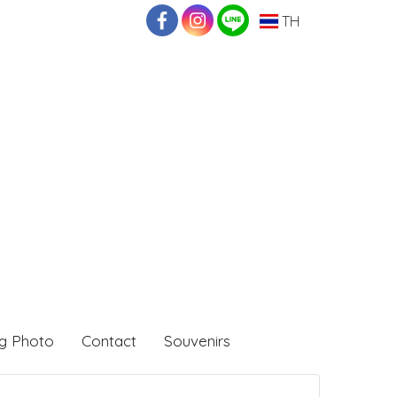
TH
g Photo
Contact
Souvenirs