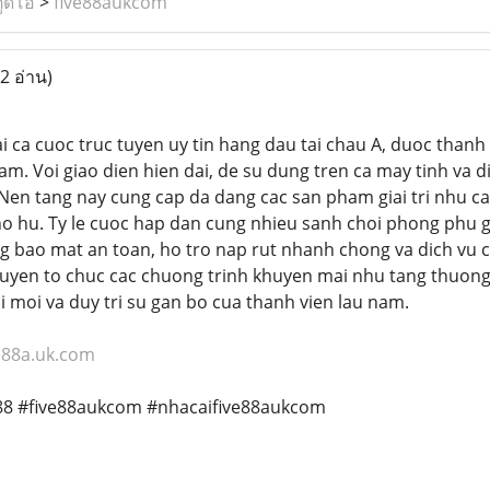
ูดิโอ
>
five88aukcom
2 อ่าน)
ai ca cuoc truc tuyen uy tin hang dau tai chau A, duoc than
Nam. Voi giao dien hien dai, de su dung tren ca may tinh va
Nen tang nay cung cap da dang cac san pham giai tri nhu ca 
a no hu. Ty le cuoc hap dan cung nhieu sanh choi phong phu g
ng bao mat an toan, ho tro nap rut nhanh chong va dich vu
xuyen to chuc cac chuong trinh khuyen mai nhu tang thuong,
 moi va duy tri su gan bo cua thanh vien lau nam.
ve88a.uk.com
e88 #five88aukcom #nhacaifive88aukcom