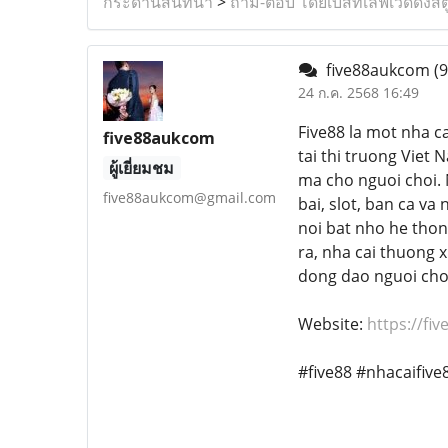
กระดานสนทนา
>
ถาม-ตอบ โดยเบสท์เลิฟเวดดิ้งสต
five88aukcom
(9
24 ก.ค. 2568 16:49
Five88 la mot nha c
five88aukcom
tai thi truong Viet 
ผู้เยี่ยมชม
ma cho nguoi choi. 
five88aukcom@gmail.com
bai, slot, ban ca v
noi bat nho he tho
ra, nha cai thuong 
dong dao nguoi choi
Website:
https://fi
#five88 #nhacaifiv