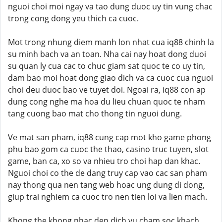
nguoi choi moi ngay va tao dung duoc uy tin vung chac
trong cong dong yeu thich ca cuoc.
Mot trong nhung diem manh lon nhat cua iq88 chinh la
su minh bach va an toan. Nha cai nay hoat dong duoi
su quan ly cua cac to chuc giam sat quoc te co uy tin,
dam bao moi hoat dong giao dich va ca cuoc cua nguoi
choi deu duoc bao ve tuyet doi. Ngoai ra, iq88 con ap
dung cong nghe ma hoa du lieu chuan quoc te nham
tang cuong bao mat cho thong tin nguoi dung.
Ve mat san pham, iq88 cung cap mot kho game phong
phu bao gom ca cuoc the thao, casino truc tuyen, slot
game, ban ca, xo so va nhieu tro choi hap dan khac.
Nguoi choi co the de dang truy cap vao cac san pham
nay thong qua nen tang web hoac ung dung di dong,
giup trai nghiem ca cuoc tro nen tien loi va lien mach.
Khong the khong nhac den dich vu cham soc khach