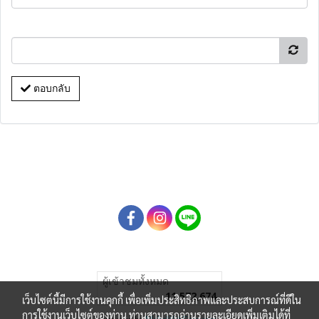
ตอบกลับ
ผู้เข้าชมทั้งหมด
11,572,674
เว็บไซต์นี้มีการใช้งานคุกกี้ เพื่อเพิ่มประสิทธิภาพและประสบการณ์ที่ดีใน
การใช้งานเว็บไซต์ของท่าน ท่านสามารถอ่านรายละเอียดเพิ่มเติมได้ที่