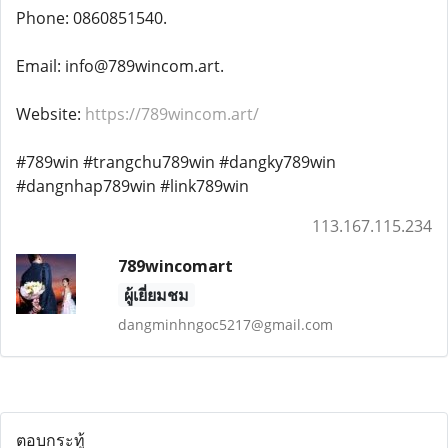
Phone: 0860851540.
Email: info@789wincom.art.
Website:
https://789wincom.art/
#789win #trangchu789win #dangky789win
#dangnhap789win #link789win
113.167.115.234
789wincomart
ผู้เยี่ยมชม
dangminhngoc5217@gmail.com
ตอบกระทู้