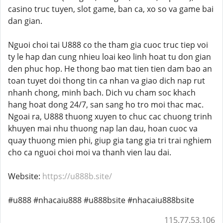
casino truc tuyen, slot game, ban ca, xo so va game bai
dan gian.
Nguoi choi tai U888 co the tham gia cuoc truc tiep voi
ty le hap dan cung nhieu loai keo linh hoat tu don gian
den phuc hop. He thong bao mat tien tien dam bao an
toan tuyet doi thong tin ca nhan va giao dich nap rut
nhanh chong, minh bach. Dich vu cham soc khach
hang hoat dong 24/7, san sang ho tro moi thac mac.
Ngoai ra, U888 thuong xuyen to chuc cac chuong trinh
khuyen mai nhu thuong nap lan dau, hoan cuoc va
quay thuong mien phi, giup gia tang gia tri trai nghiem
cho ca nguoi choi moi va thanh vien lau dai.
Website:
https://u888b.site/
#u888 #nhacaiu888 #u888bsite #nhacaiu888bsite
115.77.53.106