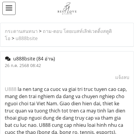
กระดานสนทนา
>
ถาม-ตอบ โดยเบสท์เลิฟเวดดิ้งสตูดิ
โอ
>
u888bsite
u888bsite
(84 อ่าน)
26 ก.ค. 2568 08:42
แจ้งลบ
U888
la nen tang ca cuoc va giai tri truc tuyen cao cap,
mang den trai nghiem da dang va chuyen nghiep cho
nguoi choi tai Viet Nam. Giao dien hien dai, thiet ke
truc quan va tuong thich tot tren ca may tinh lan dien
thoai giup nguoi dung de dang truy cap va tham gia
bat cu luc nao. U888 cung cap nhieu loai hinh nhu ca
cuoc the thao (bong da, bong ro, tennis, esports),