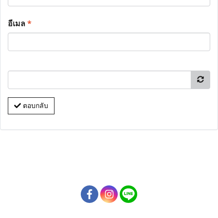
อีเมล
*
ตอบกลับ