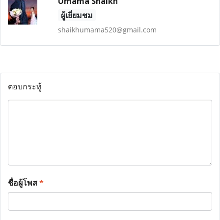
Umama Shaikh
ผู้เยี่ยมชม
shaikhumama520@gmail.com
ตอบกระทู้
ชื่อผู้โพส
*