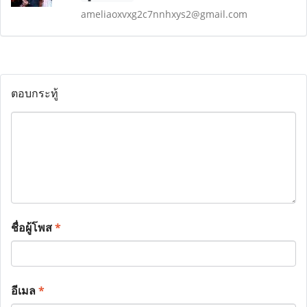
ameliaoxvxg2c7nnhxys2@gmail.com
ตอบกระทู้
ชื่อผู้โพส
*
อีเมล
*