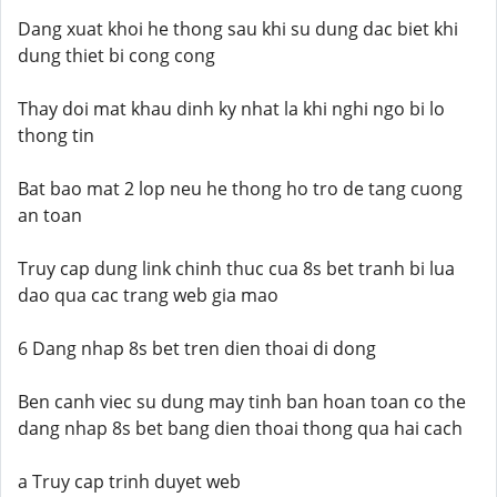
Dang xuat khoi he thong sau khi su dung dac biet khi
dung thiet bi cong cong
Thay doi mat khau dinh ky nhat la khi nghi ngo bi lo
thong tin
Bat bao mat 2 lop neu he thong ho tro de tang cuong
an toan
Truy cap dung link chinh thuc cua 8s bet tranh bi lua
dao qua cac trang web gia mao
6 Dang nhap 8s bet tren dien thoai di dong
Ben canh viec su dung may tinh ban hoan toan co the
dang nhap 8s bet bang dien thoai thong qua hai cach
a Truy cap trinh duyet web