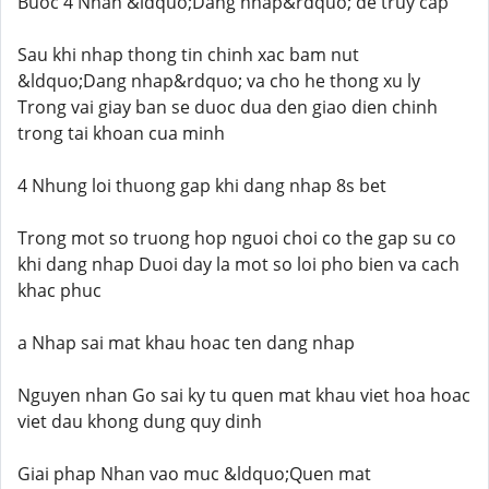
Buoc 4 Nhan &ldquo;Dang nhap&rdquo; de truy cap
Sau khi nhap thong tin chinh xac bam nut
&ldquo;Dang nhap&rdquo; va cho he thong xu ly
Trong vai giay ban se duoc dua den giao dien chinh
trong tai khoan cua minh
4 Nhung loi thuong gap khi dang nhap 8s bet
Trong mot so truong hop nguoi choi co the gap su co
khi dang nhap Duoi day la mot so loi pho bien va cach
khac phuc
a Nhap sai mat khau hoac ten dang nhap
Nguyen nhan Go sai ky tu quen mat khau viet hoa hoac
viet dau khong dung quy dinh
Giai phap Nhan vao muc &ldquo;Quen mat