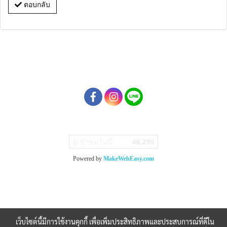
ตอบกลับ
ผู้เข้าชมวันนี้
48,290
Powered by
MakeWebEasy.com
เว็บไซต์นี้มีการใช้งานคุกกี้ เพื่อเพิ่มประสิทธิภาพและประสบการณ์ที่ดีใน