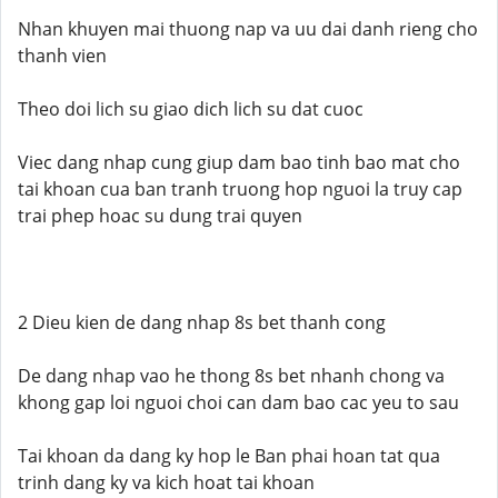
Nhan khuyen mai thuong nap va uu dai danh rieng cho
thanh vien
Theo doi lich su giao dich lich su dat cuoc
Viec dang nhap cung giup dam bao tinh bao mat cho
tai khoan cua ban tranh truong hop nguoi la truy cap
trai phep hoac su dung trai quyen
2 Dieu kien de dang nhap 8s bet thanh cong
De dang nhap vao he thong 8s bet nhanh chong va
khong gap loi nguoi choi can dam bao cac yeu to sau
Tai khoan da dang ky hop le Ban phai hoan tat qua
trinh dang ky va kich hoat tai khoan