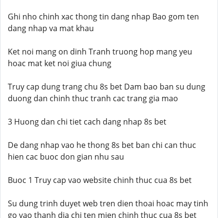
Ghi nho chinh xac thong tin dang nhap Bao gom ten
dang nhap va mat khau
Ket noi mang on dinh Tranh truong hop mang yeu
hoac mat ket noi giua chung
Truy cap dung trang chu 8s bet Dam bao ban su dung
duong dan chinh thuc tranh cac trang gia mao
3 Huong dan chi tiet cach dang nhap 8s bet
De dang nhap vao he thong 8s bet ban chi can thuc
hien cac buoc don gian nhu sau
Buoc 1 Truy cap vao website chinh thuc cua 8s bet
Su dung trinh duyet web tren dien thoai hoac may tinh
go vao thanh dia chi ten mien chinh thuc cua 8s bet