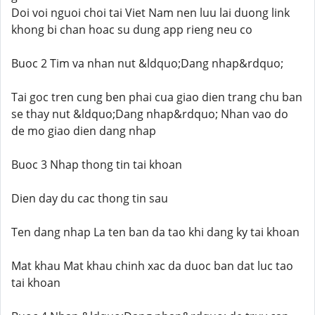
Doi voi nguoi choi tai Viet Nam nen luu lai duong link
khong bi chan hoac su dung app rieng neu co
Buoc 2 Tim va nhan nut &ldquo;Dang nhap&rdquo;
Tai goc tren cung ben phai cua giao dien trang chu ban
se thay nut &ldquo;Dang nhap&rdquo; Nhan vao do
de mo giao dien dang nhap
Buoc 3 Nhap thong tin tai khoan
Dien day du cac thong tin sau
Ten dang nhap La ten ban da tao khi dang ky tai khoan
Mat khau Mat khau chinh xac da duoc ban dat luc tao
tai khoan