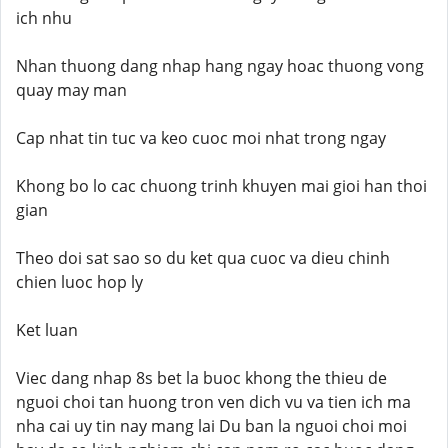
ich nhu
Nhan thuong dang nhap hang ngay hoac thuong vong
quay may man
Cap nhat tin tuc va keo cuoc moi nhat trong ngay
Khong bo lo cac chuong trinh khuyen mai gioi han thoi
gian
Theo doi sat sao so du ket qua cuoc va dieu chinh
chien luoc hop ly
Ket luan
Viec dang nhap 8s bet la buoc khong the thieu de
nguoi choi tan huong tron ven dich vu va tien ich ma
nha cai uy tin nay mang lai Du ban la nguoi choi moi