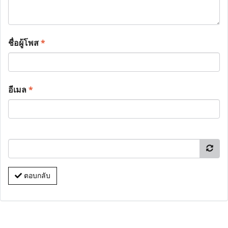
ชื่อผู้โพส
*
อีเมล
*
ตอบกลับ