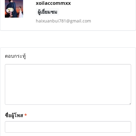
xoilaccommxx
ผู้เยี่ยมชม
haixuanbui781@gmail.com
ตอบกระทู้
ชื่อผู้โพส
*