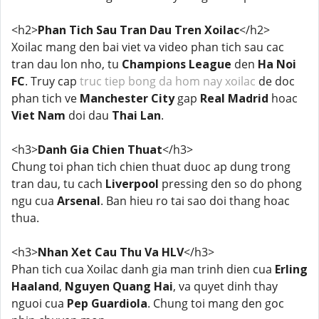
<h2>
Phan Tich Sau Tran Dau Tren Xoilac
</h2>
Xoilac mang den bai viet va video phan tich sau cac
tran dau lon nho, tu
Champions League
den
Ha Noi
FC
. Truy cap
truc tiep bong da hom nay xoilac
de doc
phan tich ve
Manchester City
gap
Real Madrid
hoac
Viet Nam
doi dau
Thai Lan
.
<h3>
Danh Gia Chien Thuat
</h3>
Chung toi phan tich chien thuat duoc ap dung trong
tran dau, tu cach
Liverpool
pressing den so do phong
ngu cua
Arsenal
. Ban hieu ro tai sao doi thang hoac
thua.
<h3>
Nhan Xet Cau Thu Va HLV
</h3>
Phan tich cua Xoilac danh gia man trinh dien cua
Erling
Haaland
,
Nguyen Quang Hai
, va quyet dinh thay
nguoi cua
Pep Guardiola
. Chung toi mang den goc