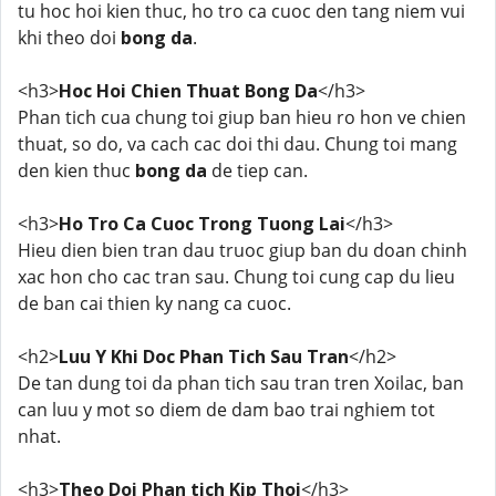
tu hoc hoi kien thuc, ho tro ca cuoc den tang niem vui
khi theo doi
bong da
.
<h3>
Hoc Hoi Chien Thuat Bong Da
</h3>
Phan tich cua chung toi giup ban hieu ro hon ve chien
thuat, so do, va cach cac doi thi dau. Chung toi mang
den kien thuc
bong da
de tiep can.
<h3>
Ho Tro Ca Cuoc Trong Tuong Lai
</h3>
Hieu dien bien tran dau truoc giup ban du doan chinh
xac hon cho cac tran sau. Chung toi cung cap du lieu
de ban cai thien ky nang ca cuoc.
<h2>
Luu Y Khi Doc Phan Tich Sau Tran
</h2>
De tan dung toi da phan tich sau tran tren Xoilac, ban
can luu y mot so diem de dam bao trai nghiem tot
nhat.
<h3>
Theo Doi Phan tich Kip Thoi
</h3>