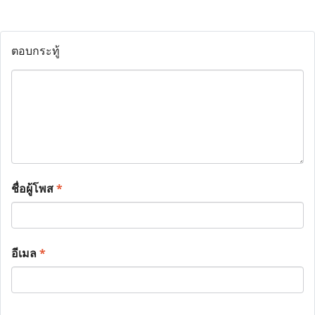
ตอบกระทู้
ชื่อผู้โพส
*
อีเมล
*