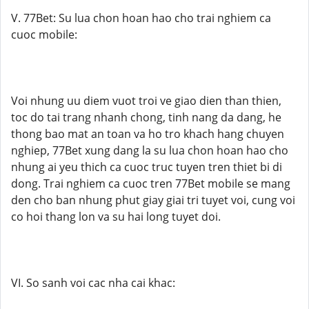
V. 77Bet: Su lua chon hoan hao cho trai nghiem ca
cuoc mobile:
Voi nhung uu diem vuot troi ve giao dien than thien,
toc do tai trang nhanh chong, tinh nang da dang, he
thong bao mat an toan va ho tro khach hang chuyen
nghiep, 77Bet xung dang la su lua chon hoan hao cho
nhung ai yeu thich ca cuoc truc tuyen tren thiet bi di
dong. Trai nghiem ca cuoc tren 77Bet mobile se mang
den cho ban nhung phut giay giai tri tuyet voi, cung voi
co hoi thang lon va su hai long tuyet doi.
VI. So sanh voi cac nha cai khac: