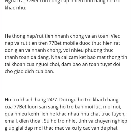
Ngoai ra, 77Bet con cung cap nhieu tinh nang ho tro
khac nhu:
He thong nap/rut tien nhanh chong va an toan: Viec
nap va rut tien tren 77Bet mobile duoc thuc hien rat
don gian va nhanh chong, voi nhieu phuong thuc
thanh toan da dang. Nha cai cam ket bao mat thong tin
tai khoan cua nguoi choi, dam bao an toan tuyet doi
cho giao dich cua ban.
Ho tro khach hang 24/7: Doi ngu ho tro khach hang
cua 77Bet luon san sang ho tro ban moi luc, moi noi,
qua nhieu kenh lien he khac nhau nhu chat truc tuyen,
email, dien thoai. Su ho tro nhiet tinh va chuyen nghiep
giup giai dap moi thac mac va xu ly cac van de phat