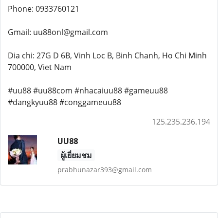
Phone: 0933760121
Gmail: uu88onl@gmail.com
Dia chi: 27G D 6B, Vinh Loc B, Binh Chanh, Ho Chi Minh
700000, Viet Nam
#uu88 #uu88com #nhacaiuu88 #gameuu88
#dangkyuu88 #conggameuu88
125.235.236.194
UU88
ผู้เยี่ยมชม
prabhunazar393@gmail.com