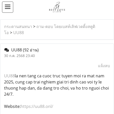
กระดานสนทนา
>
ถาม-ตอบ โดยเบสท์เลิฟเวดดิ้งสตูดิ
โอ
>
UU88
UU88
(92 อ่าน)
30 ก.ค. 2568 23:40
แจ้งลบ
UU88
la nen tang ca cuoc truc tuyen moi ra mat nam
2025, cung cap trai nghiem giai tri dinh cao voi ty le
thuong hap dan, da dang tro choi, va ho tro nguoi choi
24/7.
Website:
https://uu88.onl/