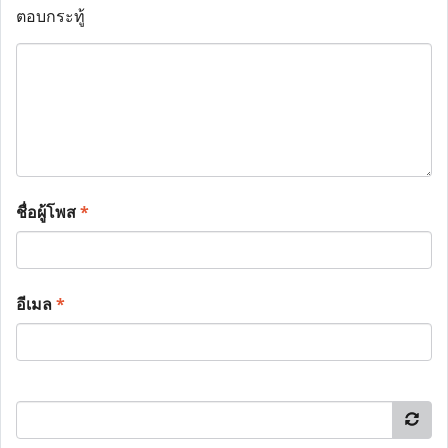
ตอบกระทู้
ชื่อผู้โพส
*
อีเมล
*