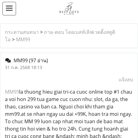
กระดานสนทนา
>
ถาม-ตอบ โดยเบสท์เลิฟเวดดิ้งสตูดิ
โอ
>
MM99
MM99
(97 อ่าน)
31 ก.ค. 2568 18:13
แจ้งลบ
MM99
la thuong hieu giai tri-ca cuoc online top #1 chau
a voi hon 299 tua game cuc cuon nhu: slot, da ga, the
thao, casino va ban ca. Nguoi choi khi tham gia
mm99.at se nhan ngay uu dai +99K, hoan tra moi ngay.
To chuc MM 99 luon cap nhat moi tuan de bao mat
thong tin hoi vien & ho tro 24h. Cung tung hoanh giai
tri ca cuoc cong bang &ndash; minh bach &ndash;