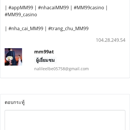
| #appMM99 | #nhacaiMM99 | #MM99casino |
#MM99_casino
| #nha_cai_MM99 | #trang_chu_MM99
104.28.249.54
mm99at
ผู้เยี่ยมชม
nalileelbe05758@gmail.com
ตอบกระทู้