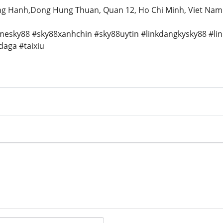
Song Hanh,Dong Hung Thuan, Quan 12, Ho Chi Minh, Viet Nam
mesky88 #sky88xanhchin #sky88uytin #linkdangkysky88 #l
daga #taixiu