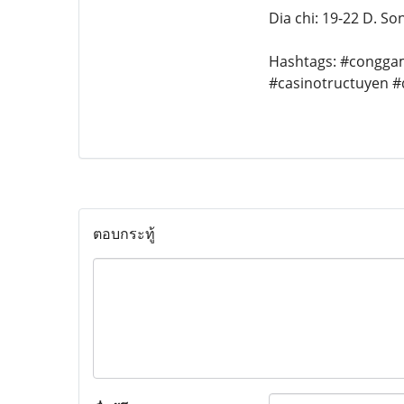
Dia chi: 19-22 D. 
Hashtags: #congga
#casinotructuyen #
ตอบกระทู้