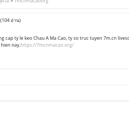
ูดิโอ
>
7mcnmacaoorg
g
(104 อ่าน)
 cap ty le keo Chau A Ma Cao, ty so truc tuyen 7m.cn livesco
 hien nay.
https://7mcnmacao.org/